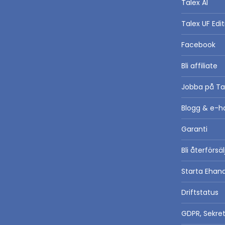
Talex AI
Talex UF Edit
Facebook
Bli affiliate
Jobba på Ta
Blogg & e-h
Garanti
Bli återförsä
Starta Ehan
Driftstatus
GDPR, Sekre