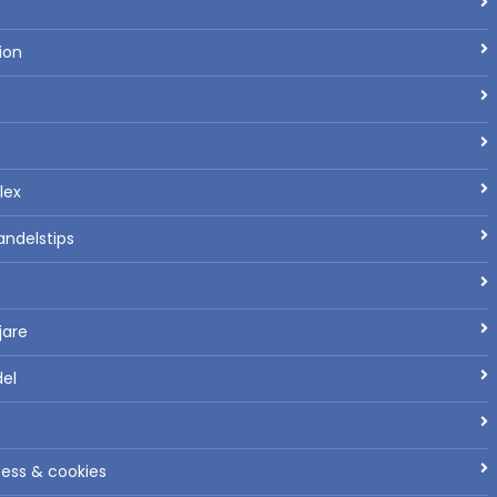
ion
lex
andelstips
ljare
del
tess & cookies