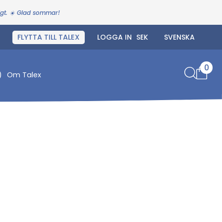
igt. ☀️ Glad sommar!
FLYTTA TILL TALEX
LOGGA IN
0
)
Om Talex