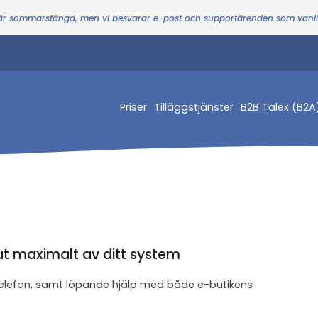
 är sommarstängd, men vi besvarar e-post och supportärenden som vanl
Priser
Tilläggstjänster
B2B Talex (B2A
 ut maximalt av ditt system
telefon, samt löpande hjälp med både e-butikens