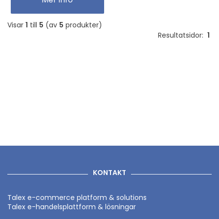
Visar
1
till
5
(av
5
produkter)
Resultatsidor:
1
KONTAKT
Talex e-commerce platform & solutions
Talex e-handelsplattform & lösningar