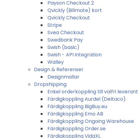
Payson Checkout 2
Qvickly (Billmate) kort
Qvickly Checkout
Stripe
Svea Checkout
Swedbank Pay
Swish (basic)
Swish - API integration
Walley
Design & Referenser
Designmallar
Dropshipping
Enkel orderkoppling till valfri leveran
Färdigkoppling Aurdel (Deltaco)
Färdigkoppling BigBuy.eu
Färdigkoppling Emo AB
Färdigkoppling Ongoing Warehouse
Färdigkoppling Order.se
Färdigkoppling VidaXL