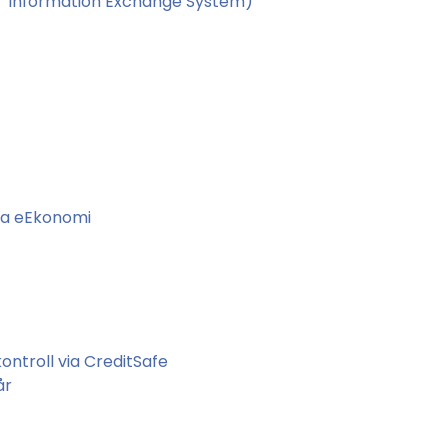
 Information Exchange System)
ma eEkonomi
ntroll via CreditSafe
år