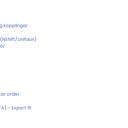
g kopplingar
(NShift/Unifaun)
tör
tar order
) - Export fil