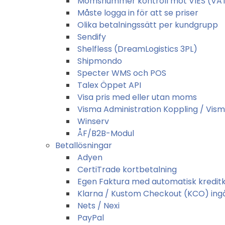
Momsnummer kontroll mot VIES (VAT
Måste logga in för att se priser
Olika betalningssätt per kundgrupp
Sendify
Shelfless (DreamLogistics 3PL)
Shipmondo
Specter WMS och POS
Talex Öppet API
Visa pris med eller utan moms
Visma Administration Koppling / Vis
Winserv
ÅF/B2B-Modul
Betallösningar
Adyen
CertiTrade kortbetalning
Egen Faktura med automatisk kreditko
Klarna / Kustom Checkout (KCO) ing
Nets / Nexi
PayPal