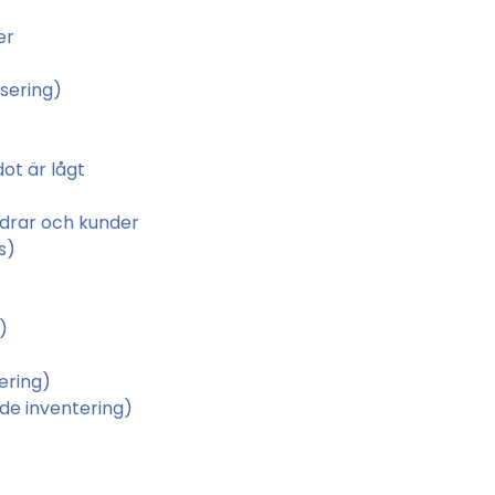
er
sering)
dot är lågt
ordrar och kunder
s)
)
ering)
de inventering)