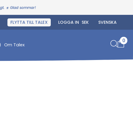
igt. ☀️ Glad sommar!
FLYTTA TILL TALEX
LOGGA IN
0
)
Om Talex