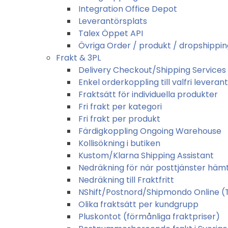
Integration Office Depot
Leverantörsplats
Talex Öppet API
Övriga Order / produkt / dropshippin
Frakt & 3PL
Delivery Checkout/Shipping Services 
Enkel orderkoppling till valfri leveran
Fraktsätt för individuella produkter
Fri frakt per kategori
Fri frakt per produkt
Färdigkoppling Ongoing Warehouse
Kollisökning i butiken
Kustom/Klarna Shipping Assistant
Nedräkning för när posttjänster häm
Nedräkning till Fraktfritt
NShift/Postnord/Shipmondo Online (TA
Olika fraktsätt per kundgrupp
Pluskontot (förmånliga fraktpriser)