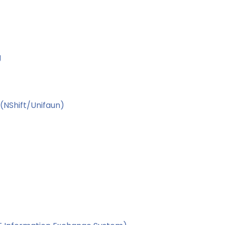
g
(NShift/Unifaun)