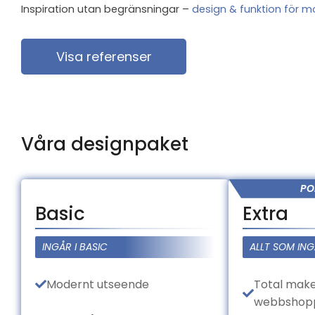
Inspiration utan begränsningar –
design & funktion för
Visa referenser
Våra designpaket
PO
Basic
Extra
INGÅR I BASIC
ALLT SOM ING
Modernt utseende
Total mak
webbshopp