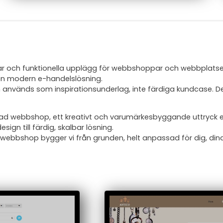
gar och funktionella upplägg för webbshoppar och webbplatser.
er en modern e-handelslösning.
vänds som inspirationsunderlag, inte färdiga kundcase. De i
ad webbshop, ett kreativt och varumärkesbyggande uttryck ell
ign till färdig, skalbar lösning.
 webbshop bygger vi från grunden, helt anpassad för dig, dina 