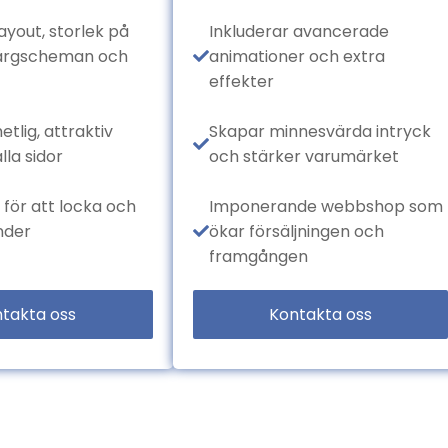
ayout, storlek på
Inkluderar avancerade
färgscheman och
animationer och extra
effekter
tlig, attraktiv
Skapar minnesvärda intryck
lla sidor
och stärker varumärket
för att locka och
Imponerande webbshop som
nder
ökar försäljningen och
framgången
takta oss
Kontakta oss