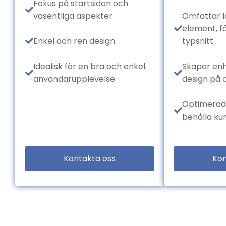
Fokus på startsidan och
väsentliga aspekter
Omfattar l
element, 
Enkel och ren design
typsnitt
Idealisk för en bra och enkel
Skapar enhe
användarupplevelse
design på a
Optimerad 
behålla ku
Kontakta oss
Kon