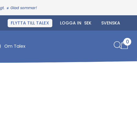
igt. ☀️ Glad sommar!
FLYTTA TILL TALEX
LOGGA IN
0
)
Om Talex