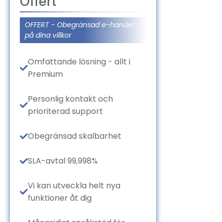
Offert
OFFERT - Obegränsad e-handel
på dina villkor
Omfattande lösning - allt i
Premium
Personlig kontakt och
prioriterad support
Obegränsad skalbarhet
SLA-avtal 99,998%
Vi kan utveckla helt nya
funktioner åt dig