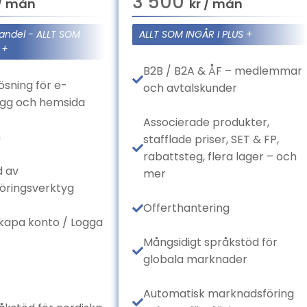
3 500
 / mån
kr / mån
andel - ALLT SOM
ALLT SOM INGÅR I PLUS +
 +
B2B / B2A & ÅF – medlemmar
lösning för e-
och avtalskunder
ogg och hemsida
Associerade produkter,
n
stafflade priser, SET & FP,
rabattsteg, flera lager – och
d av
mer
öringsverktyg
Offerthantering
kapa konto / Logga
Mångsidigt språkstöd för
globala marknader
Automatisk marknadsföring