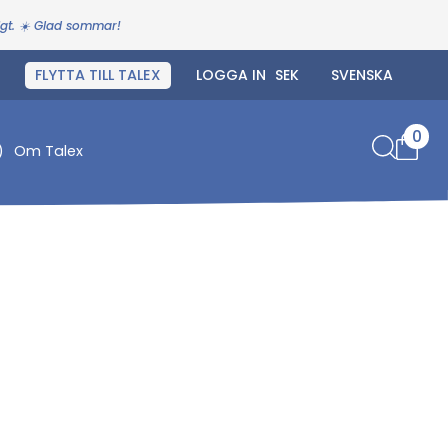
igt. ☀️ Glad sommar!
FLYTTA TILL TALEX
LOGGA IN
0
)
Om Talex