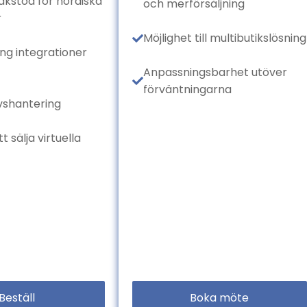
åkstöd för nordiska
och merförsäljning
r
Möjlighet till multibutikslösning
ng integrationer
Anpassningsbarhet utöver
förväntningarna
vshantering
t sälja virtuella
Beställ
Boka möte