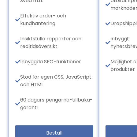
Svea m.fl.
Utökat spr
marknade
Effektiv order- och
kundhantering
Dropshippi
Insiktsfulla rapporter och
Inbyggt
realtidsöversikt
nyhetsbre
Inbyggda SEO-funktioner
Möjlighet at
produkter
Stöd för egen CSS, JavaScript
och HTML
60 dagars pengarna-tillbaka-
garanti
Beställ