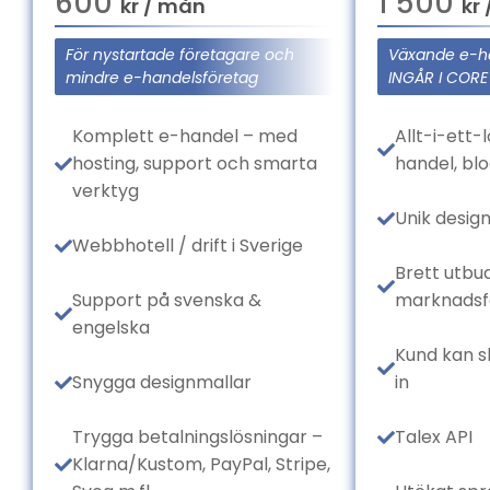
600
1 500
kr / mån
kr
För nystartade företagare och
Växande e-h
mindre e-handelsföretag
INGÅR I CORE
Komplett e-handel – med
Allt-i-ett-
hosting, support och smarta
handel, bl
verktyg
Unik desig
Webbhotell / drift i Sverige
Brett utbu
Support på svenska &
marknadsf
engelska
Kund kan s
Snygga designmallar
in
Trygga betalningslösningar –
Talex API
Klarna/Kustom, PayPal, Stripe,