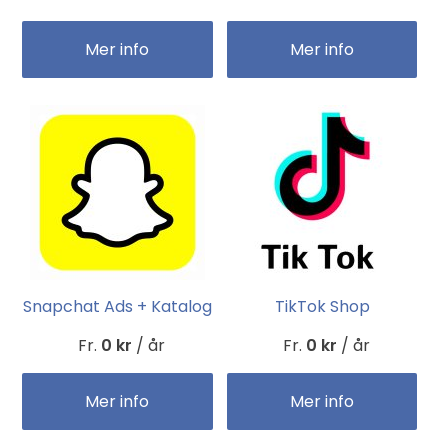
Mer info
Mer info
Snapchat Ads + Katalog
TikTok Shop
Fr.
0 kr
/ år
Fr.
0 kr
/ år
Mer info
Mer info