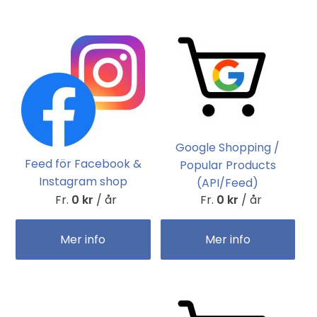
Google Shopping /
Feed för Facebook &
Popular Products
Instagram shop
(API/Feed)
Fr.
0 kr
/ år
Fr.
0 kr
/ år
Mer info
Mer info