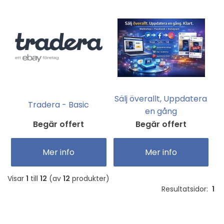
Sälj överallt, Uppdatera
Tradera - Basic
en gång
Begär offert
Begär offert
Mer info
Mer info
Visar
1
till
12
(av
12
produkter)
Resultatsidor:
1