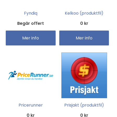
Fyndiq
Kelkoo (produktfil)
Begär offert
0 kr
Mer info
Mer info
Pricerunner
Prisjakt (produktfil)
0 kr
0 kr