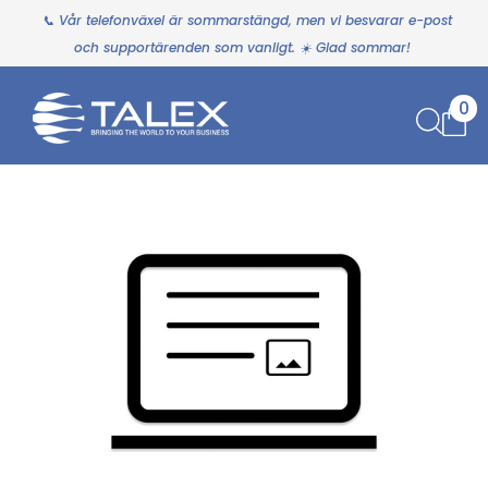
📞 Vår telefonväxel är sommarstängd, men vi besvarar e-post
och supportärenden som vanligt. ☀️ Glad sommar!
0