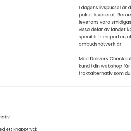
I dagens livspussel är d
paket levererat. Bero
leverans vara smidigast 
vissa delar av landet 
specifik transportör, 
ombudsnätverk är.
Med Delivery Checkout 
kund i din webshop får 
fraktalternativ som du 
nativ
 med ett knapptryck