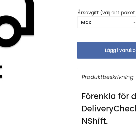
Årsavgift (välj ditt pake
Produktbeskrivning
Förenkla för
DeliveryChec
NShift.