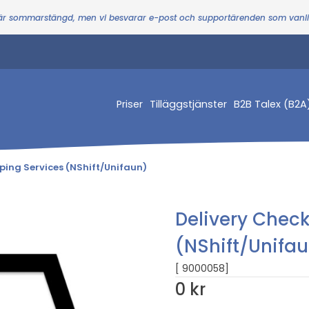
 är sommarstängd, men vi besvarar e-post och supportärenden som vanl
Priser
Tilläggstjänster
B2B Talex (B2A
ping Services (NShift/Unifaun)
Delivery Chec
(NShift/Unifa
[ 9000058]
0 kr