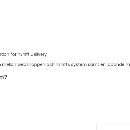
ion för nShift Delivery.
ingen mellan webshoppen och nShifts system samt en löpande 
em?