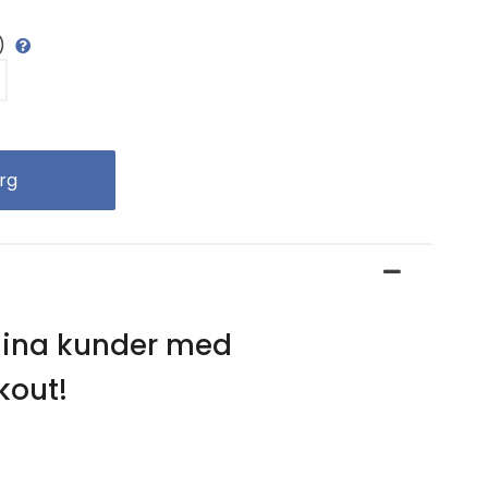
t)
 dina kunder med
kout!