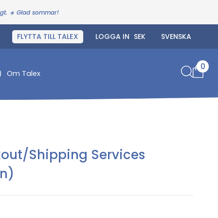
igt. ☀️ Glad sommar!
FLYTTA TILL TALEX
LOGGA IN
0
)
Om Talex
kout/Shipping Services
un)