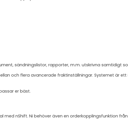
ldokument, sändningslistor, rapporter, m.m. utskrivna samtidigt s
a mellan och flera avancerade fraktinställningar. Systemet är 
passar er bäst.
al med nShift. Ni behöver även en orderkopplingsfunktion från