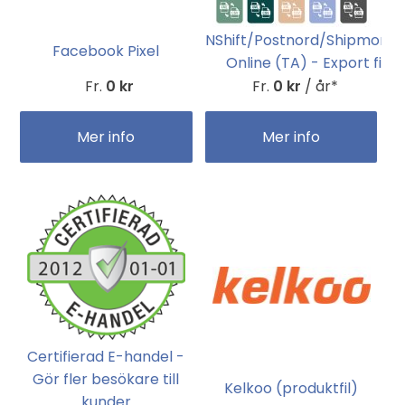
NShift/Postnord/Shipmond
Facebook Pixel
Online (TA) - Export fil
Fr.
0 kr
Fr.
0 kr
/ år*
Mer info
Mer info
Certifierad E-handel -
Gör fler besökare till
Kelkoo (produktfil)
kunder