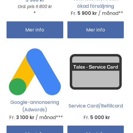
ökad försäljning
Ord. pris 11 800 kr
*
Fr.
5 900 kr
/ månad**
Mer info
Mer info
Google-annonsering
Service Card/Refillcard
(Adwords)
Fr.
3 100 kr
/ månad***
Fr.
5 000 kr