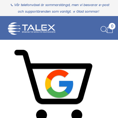
📞 Vår telefonväxel är sommarstängd, men vi besvarar e-post
och supportärenden som vanligt. ☀️ Glad sommar!
0