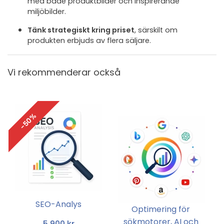
med både produktbilder och inspirerande
miljöbilder.
Tänk strategiskt kring priset
, särskilt om
produkten erbjuds av flera säljare.
Vi rekommenderar också
-50%
SEO-Analys
Optimering för
sökmotorer, AI och
5 900 kr