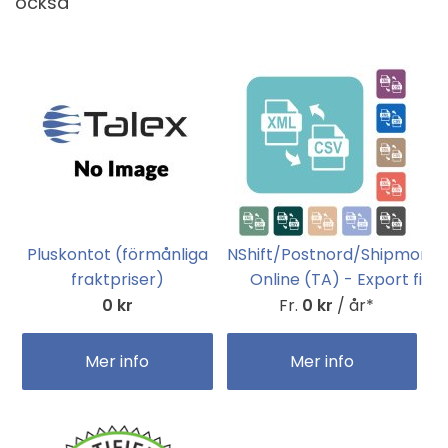
också
Pluskontot (förmånliga
NShift/Postnord/Shipmond
fraktpriser)
Online (TA) - Export fil
0 kr
Fr.
0 kr
/ år*
Mer info
Mer info