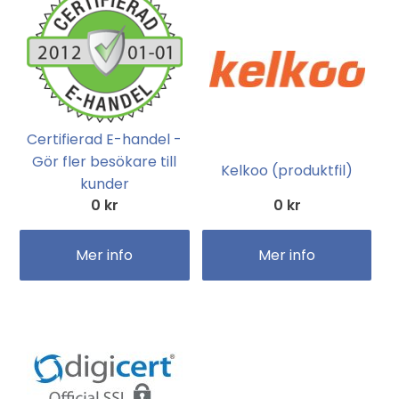
Certifierad E-handel -
Gör fler besökare till
Kelkoo (produktfil)
kunder
0 kr
0 kr
Mer info
Mer info