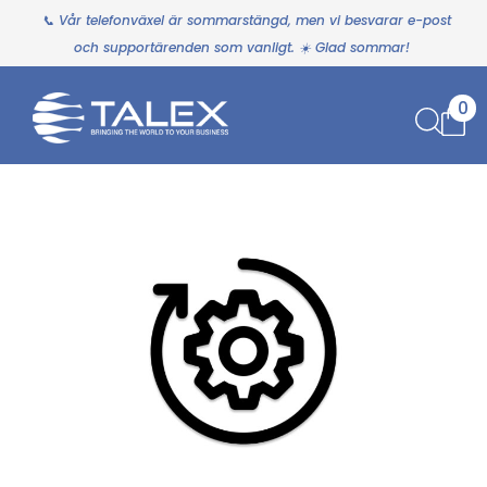
📞 Vår telefonväxel är sommarstängd, men vi besvarar e-post
och supportärenden som vanligt. ☀️ Glad sommar!
0