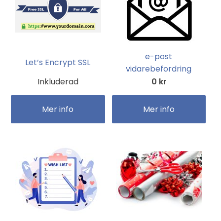
e-post
Let’s Encrypt SSL
vidarebefordring
Inkluderad
0 kr
Mer info
Mer info