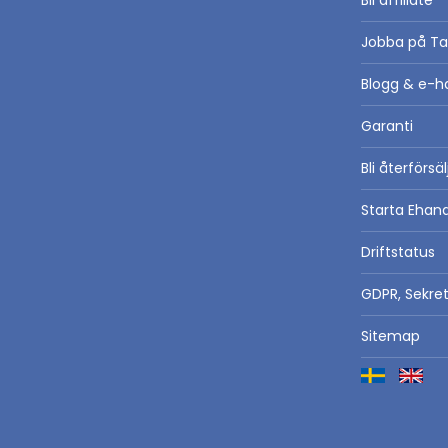
Bli affiliate
Jobba på Ta
Blogg & e-h
Garanti
Bli återförsä
Starta Ehan
Driftstatus
GDPR, Sekre
Sitemap