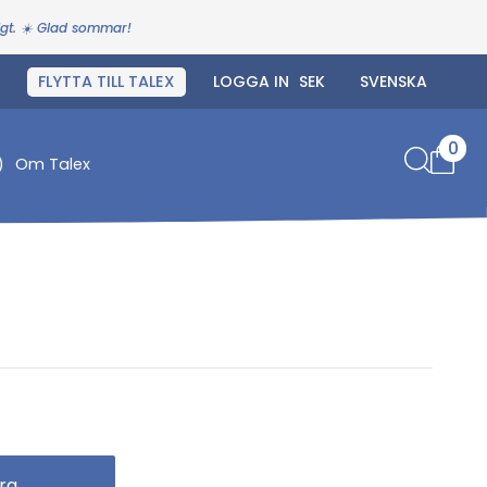
igt. ☀️ Glad sommar!
FLYTTA TILL TALEX
LOGGA IN
0
)
Om Talex