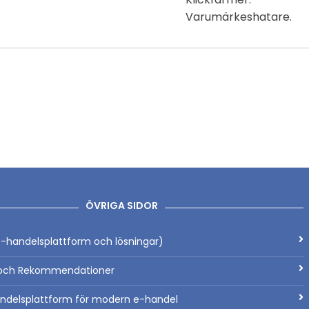
Varumärkeshatare.
ÖVRIGA SIDOR
-handelsplattform och lösningar)
ch Rekommendationer
ndelsplattform för modern e-handel