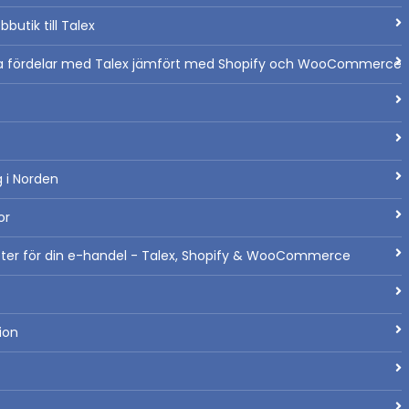
bbutik till Talex
a fördelar med Talex jämfört med Shopify och WooCommerce
 i Norden
or
heter för din e-handel - Talex, Shopify & WooCommerce
ion