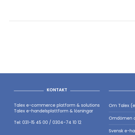
KONTAKT
Talex e-commerce platform & solutions
Om Talex (e
Talex e-handelsplattform & lösningar
Omdömen o
Tel: 031-15 45 00 / 0304-74 10 12
Svensk e-ha