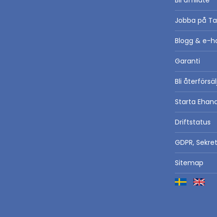
Bli affiliate
Jobba på Ta
Blogg & e-h
Garanti
Bli återförsä
Starta Ehan
Driftstatus
GDPR, Sekre
Sitemap