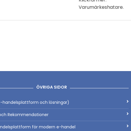
Varumärkeshatare.
ÖVRIGA SIDOR
-handelsplattform och lösningar)
ch Rekommendationer
ndelsplattform för modern e-handel