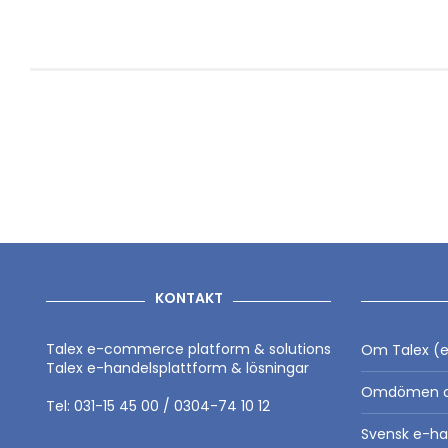
KONTAKT
Talex e-commerce platform & solutions
Om Talex (e
Talex e-handelsplattform & lösningar
Omdömen o
Tel: 031-15 45 00 / 0304-74 10 12
Svensk e-ha