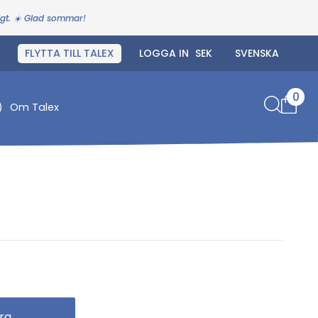
igt. ☀️ Glad sommar!
FLYTTA TILL TALEX
LOGGA IN
0
)
Om Talex