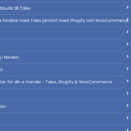
bbutik till Talex
a fördelar med Talex jämfört med Shopify och WooCommerce
 i Norden
or
heter för din e-handel - Talex, Shopify & WooCommerce
ion