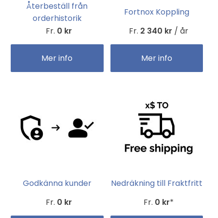
Återbeställ från
Fortnox Koppling
orderhistorik
Fr.
0 kr
Fr.
2 340 kr
/ år
Mer info
Mer info
Godkänna kunder
Nedräkning till Fraktfritt
Fr.
0 kr
Fr.
0 kr
*