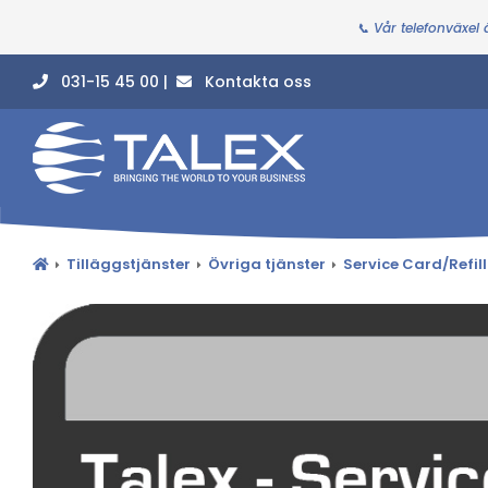
📞 Vår telefonväxel
031-15 45 00 |
Kontakta oss
Tilläggstjänster
Övriga tjänster
Service Card/Refil