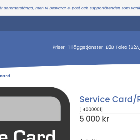
 är sommarstängd, men vi besvarar e-post och supportärenden som vanl
Priser
Tilläggstjänster
B2B Talex (B2A
lcard
Service Card/R
[ 4000001]
5 000 kr