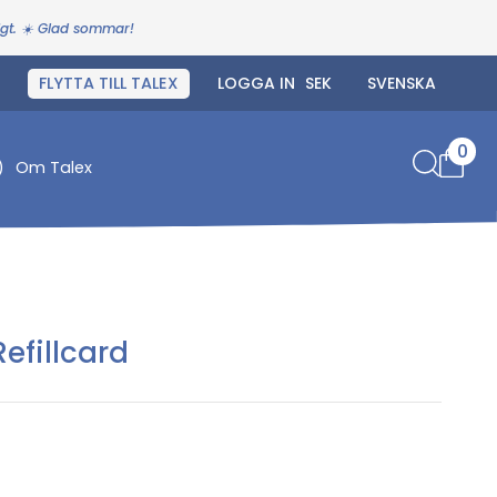
igt. ☀️ Glad sommar!
FLYTTA TILL TALEX
LOGGA IN
0
)
Om Talex
efillcard