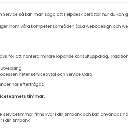
ch Service så kan man säga att Helpdesk berättar hur du kan
igger inom våra kompetensområden (bl.a webbdesign och webb
 krävs för att hantera mindre löpande konsultuppdrag. Tradit
 utveckling.
processen heter serviceavtal och Service Card.
nder har efterfrågat.
erviceteamets timmar.
 servicetimmar finns kvar i din timbank och kan användas när 
i din timbank.