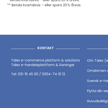
** Betala kvartalsvis – eller spara 20 % årsvis.
KONTAKT
Talex e-commerce platform & solutions
Om Talex (e
Talex e-handelsplattform & lösningar
Omdömen o
Tel: 031-15 45 00 / 0304-74 10 12
Svensk e-ha
Flytta din we
Huvudsaklig