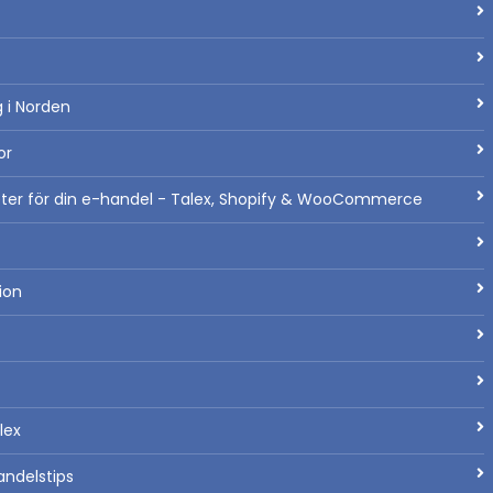
 i Norden
or
heter för din e-handel - Talex, Shopify & WooCommerce
ion
lex
andelstips