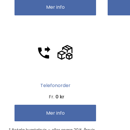
Mer info
Telefonorder
Fr.
0 kr
Mer info
* Betala kvartalsvis – eller spara 20 % årsvis.