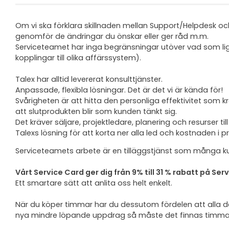
Om vi ska förklara skillnaden mellan Support/Helpdesk o
genomför de ändringar du önskar eller ger råd m.m.
Serviceteamet har inga begränsningar utöver vad som l
kopplingar till olika affärssystem).
Talex har alltid levererat konsulttjänster.
Anpassade, flexibla lösningar. Det är det vi är kända för!
Svårigheten är att hitta den personliga effektivitet som
att slutprodukten blir som kunden tänkt sig.
Det kräver säljare, projektledare, planering och resurser till
Talexs lösning för att korta ner alla led och kostnaden i 
Serviceteamets arbete är en tilläggstjänst som många ku
Vårt Service Card ger dig från 9% till 31 % rabatt på S
Ett smartare sätt att anlita oss helt enkelt.
När du köper timmar har du dessutom fördelen att alla de
nya mindre löpande uppdrag så måste det finnas timmar 